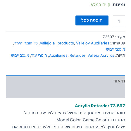
סמן קישורים
זמינות:
קיים במלאי
font_download
לאפס
cached
הוספה לסל
את
כל
האפשרויות
מק"ט:
73597
קטגוריות:
Vallejov Auxiliaries
,
Vallejo all products
,
כל חומרי העזר
,
מעכבי ייבוש
תגיות:
Vallejo Acrylics
,
Retarder
,
Auxiliaries
,
חומרי עזר
,
מעכב ייבוש
תיאור
מידע נוסף
Acrylic Retarder 73.597
חומר המעכב את זמן הייבוש של צבעים לצביעה במכחול
מהסדרות Model Color, Game Color.
יש להוסיף לצבע מספר טיפות של החומר ולערבב או לטבול את