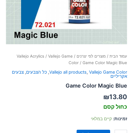
סמן קישורים
font_download
לאפס
cached
את
כל
האפשרויות
עמוד הבית
/
מוצרים לפי יצרנים
/
Vallejo Game
/
Vallejo Acrylics
Color
/ Game Color Magic Blue
Vallejo Game Color
,
Vallejo all products
,
כל הצבעים
,
צבעים
אקריליים
Game Color Magic Blue
₪
13.80
כחול קסם
זמינות:
קיים במלאי