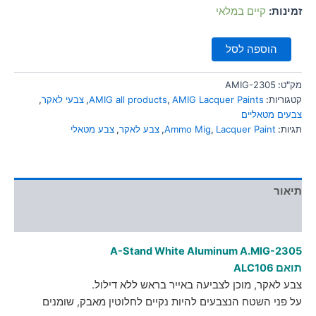
סמן קישורים
זמינות:
קיים במלאי
font_download
לאפס
cached
הוספה לסל
את
כל
האפשרויות
מק"ט:
AMIG-2305
קטגוריות:
AMIG Lacquer Paints
,
AMIG all products
,
צבעי לאקר
,
צבעים מטאליים
תגיות:
Lacquer Paint
,
Ammo Mig
,
צבע לאקר
,
צבע מטאלי
תיאור
מידע נוסף
A-Stand White Aluminum A.MIG-2305
תואם ALC106
צבע לאקר, מוכן לצביעה באייר בראש ללא דילול.
על פני השטח הנצבעים להיות נקיים לחלוטין מאבק, שומנים