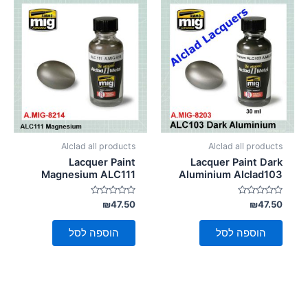
סמן קישורים
font_download
לאפס
cached
את
כל
האפשרויות
Alclad all products
Alclad all products
Lacquer Paint
Lacquer Paint Dark
Magnesium ALC111
Aluminium Alclad103
דורג
דורג
₪
47.50
₪
47.50
0
0
מתוך
מתוך
5
5
הוספה לסל
הוספה לסל