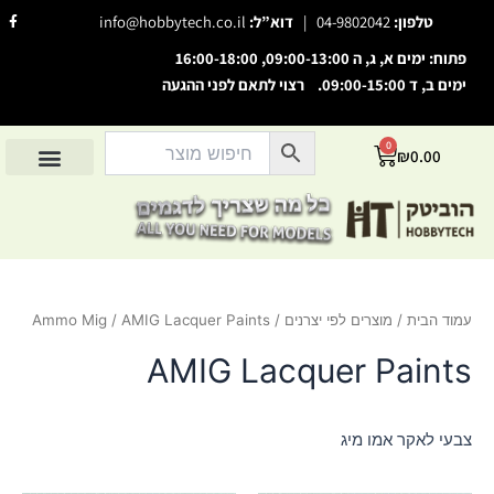
ילוג
F
טלפון:
04-9802042
|
דוא”ל:
info@hobbytech.co.il
a
תוכן
c
e
פתוח: ימים א, ג, ה 09:00-13:00, 16:00-18:00
b
o
ימים ב, ד 09:00-15:00. רצוי לתאם לפני ההגעה
o
השבת את ההבזקים
visibility_off
k
-
סמן כותרות
f
title
0
עגלת
₪
0.00
צבע רקע
קניות
settings
החשבון שלי
מוצרים לפי יצרנים
אודות הוביטק
מוצרים לפי סיווג
זום (הקטנה)
zoom_out
זום (הגדלה)
zoom_in
הקטנת גופן
remove_circle_outline
עמוד הבית
/
מוצרים לפי יצרנים
/
/ AMIG Lacquer Paints
Ammo Mig
הגדלת גופן
add_circle_outline
גופן קריא
AMIG Lacquer Paints
spellcheck
ניגודיות בהירה
brightness_high
ניגודיות כהה
brightness_low
צבעי לאקר אמו מיג
הוסף קו תחתון לקישורים
format_underlined