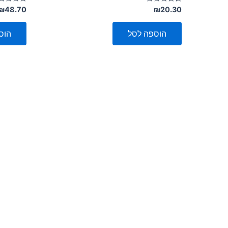
דורג
דורג
₪
48.70
₪
20.30
0
0
מתוך
מתוך
5
5
הוספה לסל
הוס