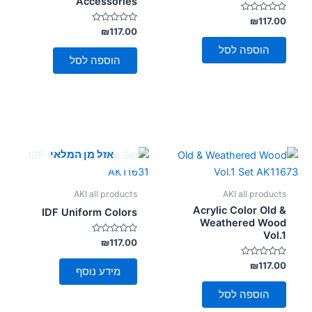
Accessories
דורג
₪
117.00
0
דורג
₪
117.00
מתוך
0
5
מתוך
הוספה לסל
5
הוספה לסל
אזל מן המלאי
AKI all products
AKI all products
Acrylic Color Old &
IDF Uniform Colors
Weathered Wood
Vol.1
דורג
₪
117.00
0
מתוך
דורג
₪
117.00
5
מידע נוסף
0
מתוך
5
הוספה לסל