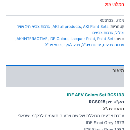
סמן קישורים
המלאי אזל
font_download
לאפס
cached
מק"ט:
RCS133
את
קטגוריות:
AKI Paint Sets
,
AKI all products
,
ערכות צבעי חיל אוויר
כל
וצה"ל
,
ערכות צבעים
האפשרויות
תגיות:
Paint Set
,
Lacquer Paint
,
IDF Colors
,
AK-INTERACTIVE
,
ערכות צבעים
,
ערכות צה"ל
,
צבע לאקר
,
צבעי צה"ל
תיאור
מידע נוסף
IDF AFV Colors Set RCS133
מק"ט ישן RCS015
תואם צה"ל
ערכת צבעים הכוללת שלושה צבעים תואמים לרק"מ ישראלי
IDF Sinai Grey 1973
IDF Sinay Grey 1982