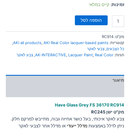
סמן קישורים
זמינות:
קיים במלאי
font_download
לאפס
cached
הוספה לסל
את
כל
האפשרויות
מק"ט:
RC914
קטגוריות:
AKI Real Color lacquer-based paints
,
AKI all products
,
כל הצבעים
,
צבעי לאקר
תגיות:
Real Color
,
Lacquer Paint
,
AK-INTERACTIVE
,
צבע לאקר
תיאור
מידע נוסף
Have Glass Grey FS 36170 RC914
מק"ט ישן RC245
צבע לאקר איכותי, בעל כושר אחיזה גבוה, מתייבש למרקם חלק.
ניתן לדלל באמצעות
מדלל ייעודי
או מדלל אחר לצבעי לאקר