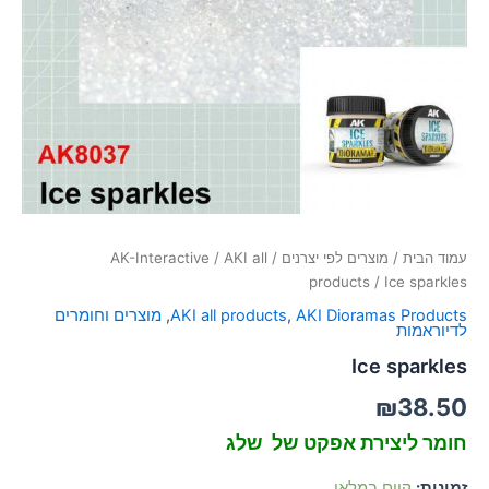
סמן קישורים
font_download
לאפס
cached
את
כל
האפשרויות
עמוד הבית
/
מוצרים לפי יצרנים
/
AKI all
/
AK-Interactive
products
/ Ice sparkles
AKI Dioramas Products
,
AKI all products
,
מוצרים וחומרים
לדיוראמות
Ice sparkles
₪
38.50
חומר ליצירת אפקט של שלג
זמינות:
קיים במלאי