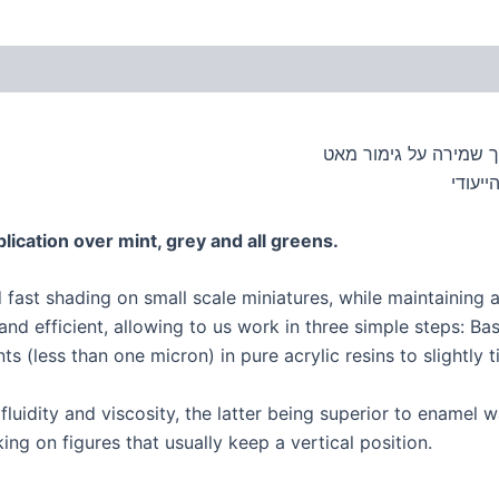
וך שמירה על גימור מאט
יעודי
cation over mint, grey and all greens.
ast shading on small scale miniatures, while maintaining an
nd efficient, allowing to us work in three simple steps: B
 (less than one micron) in pure acrylic resins to slightly 
idity and viscosity, the latter being superior to enamel wa
ng on figures that usually keep a vertical position.