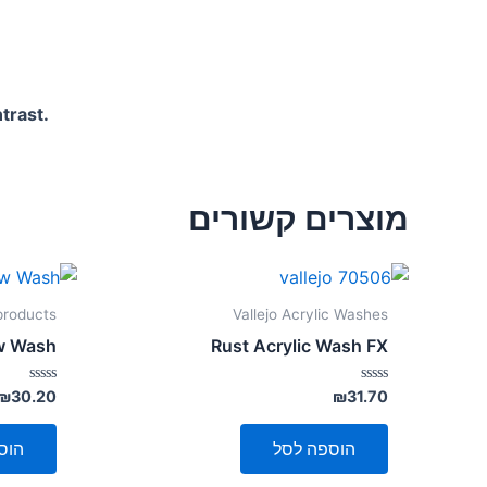
trast.
מוצרים קשורים
 products
Vallejo Acrylic Washes
ow Wash
Rust Acrylic Wash FX
דורג
דורג
₪
30.20
₪
31.70
0
0
מתוך
מתוך
5
5
הוספה לסל
הוס