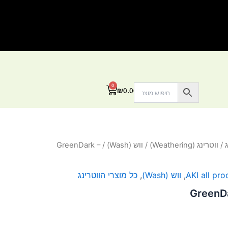
0
עגלת
₪
0.00
קניות
/
ווטרינג (Weathering)
/
ווש (Wash)
/ GreenDark –
AKI all pro
,
ווש (Wash)
,
כל מוצרי הווטרינג
GreenD