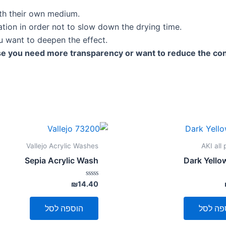
ith their own medium.
tion in order not to slow down the drying time.
ou want to deepen the effect.
se you need more transparency or want to reduce the con
Vallejo Acrylic Washes
AKI all
Sepia Acrylic Wash
Dark Yell
דורג
₪
14.40
0
מתוך
5
פה לסל
הוספה לסל