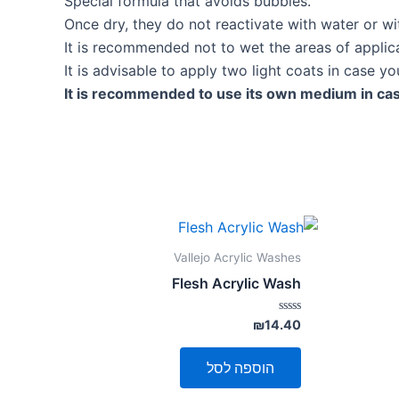
Special formula that avoids bubbles.
Once dry, they do not reactivate with water or w
It is recommended not to wet the areas of applica
It is advisable to apply two light coats in case y
It is recommended to use its own medium in ca
Vallejo Acrylic Washes
Flesh Acrylic Wash
דורג
₪
14.40
0
מתוך
5
הוספה לסל