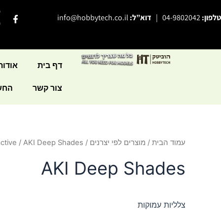
ילוג
פ
F
טלפון:
04-9802042
|
דוא”ל:
info@hobbytech.co.il
תוכן
a
י
c
e
b
o
o
דף בית
אודות
k
-
צור קשר
החשב
f
עמוד הבית
/
מוצרים לפי יצרנים
/
/ AKI Deep Shades
ctive
AKI Deep Shades
צלליות עמוקות