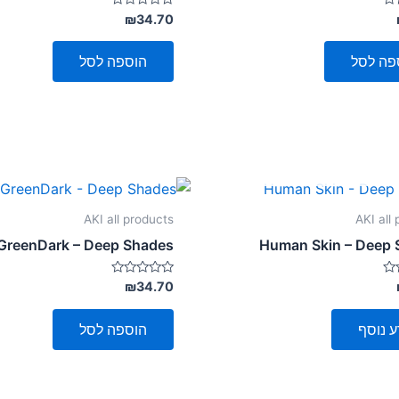
דורג
₪
34.70
0
מתוך
5
פה לסל
הוספה לסל
אזל מן המלאי
AKI all products
AKI all
GreenDark – Deep Shades
Human Skin – Deep 
דורג
₪
34.70
0
מתוך
5
ע נוסף
הוספה לסל