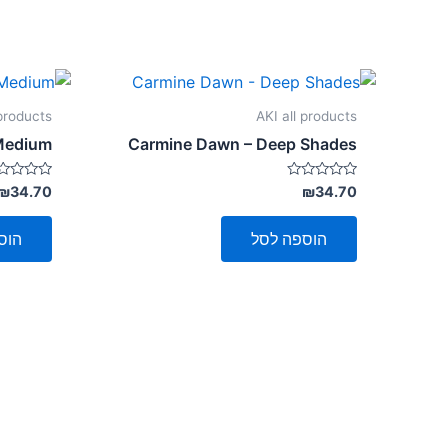
 products
AKI all products
Medium
Carmine Dawn – Deep Shades
דורג
דורג
₪
34.70
₪
34.70
0
0
מתוך
מתוך
5
5
הוספה לסל
הוס