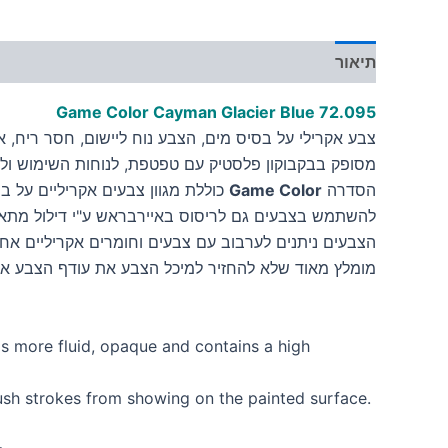
תיאור
מידע נוסף
Game Color Cayman Glacier Blue
72.095
צבע אקרילי על בסיס מים, הצבע נוח ליישום, חסר ריח, אינו
מסופק בבקבוקון פלסטיק עם טפטפת, לנוחות השימוש ולש
הסדרה
Game Color
כוללת מגוון צבעים אקריליים על ב
להשתמש בצבעים גם לריסוס באיירבראש ע"י דילול מתאי
הצבעים ניתנים לערבוב עם צבעים וחומרים אקריליים אחר
מומלץ מאוד שלא להחזיר למיכל הצבע את עודף הצבע א
s more fluid, opaque and contains a high
brush strokes from showing on the painted surface.