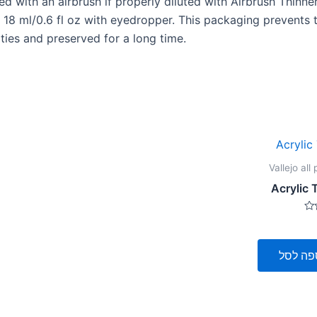
ed with an airbrush if properly diluted with Airbrush Thinner
 18 ml/0.6 fl oz with eyedropper. This packaging prevents 
ities and preserved for a long time.
Vallejo all
Acrylic 
פה לסל