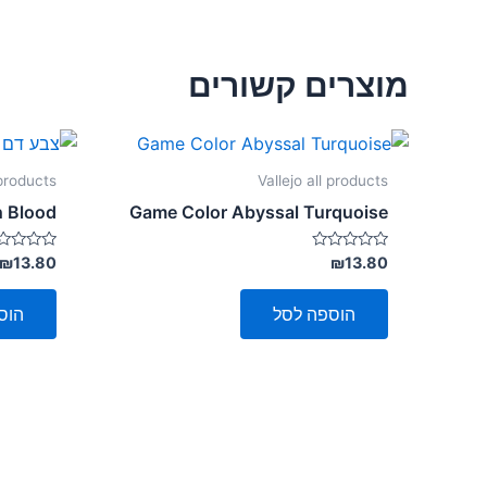
מוצרים קשורים
 products
Vallejo all products
h Blood
Game Color Abyssal Turquoise
דורג
דורג
₪
13.80
₪
13.80
0
0
מתוך
מתוך
5
5
הוספה לסל
הוס