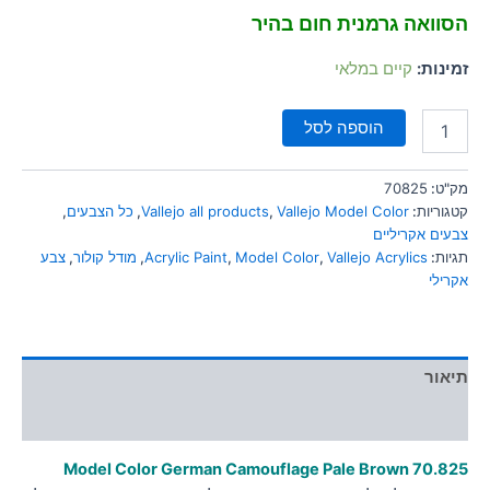
סמן קישורים
font_download
הסוואה גרמנית חום בהיר
לאפס
cached
זמינות:
קיים במלאי
את
כל
האפשרויות
הוספה לסל
מק"ט:
70825
קטגוריות:
Vallejo Model Color
,
Vallejo all products
,
כל הצבעים
,
צבעים אקריליים
תגיות:
Vallejo Acrylics
,
Model Color
,
Acrylic Paint
,
מודל קולור
,
צבע
אקרילי
תיאור
מידע נוסף
Model Color German Camouflage Pale Brown
70.825