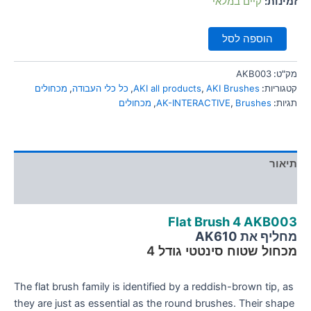
זמינות:
קיים במלאי
סמן קישורים
font_download
הוספה לסל
לאפס
cached
את
כל
מק"ט:
AKB003
האפשרויות
קטגוריות:
AKI Brushes
,
AKI all products
,
כל כלי העבודה
,
מכחולים
תגיות:
Brushes
,
AK-INTERACTIVE
,
מכחולים
תיאור
מידע נוסף
Flat Brush 4 AKB003
מחליף את AK610
מכחול שטוח סינטטי גודל 4
The flat brush family is identified by a reddish-brown tip, as
they are just as essential as the round brushes. Their shape