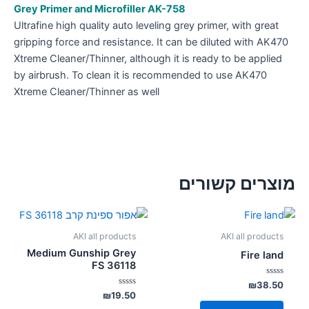
Grey Primer and Microfiller AK-758
Ultrafine high quality auto leveling grey primer, with great
gripping force and resistance. It can be diluted with AK470
Xtreme Cleaner/Thinner, although it is ready to be applied
by airbrush. To clean it is recommended to use AK470
Xtreme Cleaner/Thinner as well
מוצרים קשורים
AKI all products
AKI all products
Medium Gunship Grey
Fire land
FS 36118
דורג
₪
38.50
0
דורג
₪
19.50
מתוך
0
5