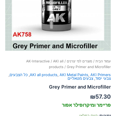
סמן קישורים
font_download
לאפס
cached
את
כל
האפשרויות
עמוד הבית
/
מוצרים לפי יצרנים
/
AKI all
/
AK-Interactive
products
/ Grey Primer and Microfiller
AKI Primers
,
AKI Metal Paints
,
AKI all products
,
כל הצבעים
,
צבעי יסוד
,
צבעים מטאליים
Grey Primer and Microfiller
₪
57.30
פריימר ומיקרופילר אפור
זמינות:
קיים במלאי