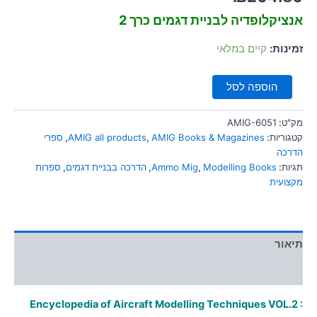
סמן קישורים
font_download
אנציקלופדיה לבניית דגמים כרך 2
לאפס
cached
זמינות:
קיים במלאי
את
כל
האפשרויות
הוספה לסל
מק"ט:
AMIG-6051
קטגוריות:
AMIG Books & Magazines
,
AMIG all products
,
ספרי
הדרכה
תגיות:
Modelling Books
,
Ammo Mig
,
הדרכה בבניית דגמים
,
ספרות
מקצועית
תיאור
מידע נוסף
Encyclopedia of Aircraft Modelling Techniques VOL.2 :