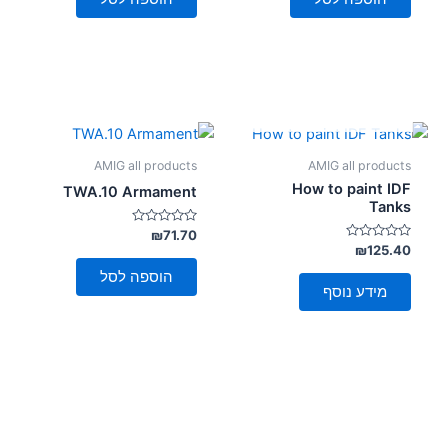
אזל מן המלאי
AMIG all products
AMIG all products
How to paint IDF
TWA.10 Armament
Tanks
דורג
₪
71.70
0
דורג
₪
125.40
מתוך
0
5
מתוך
הוספה לסל
5
מידע נוסף