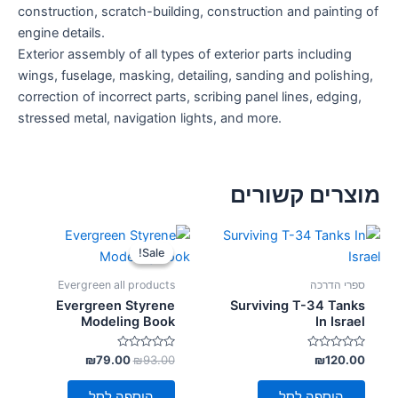
construction, scratch-building, construction and painting of
engine details.
Exterior assembly of all types of exterior parts including
wings, fuselage, masking, detailing, sanding and polishing,
correction of incorrect parts, scribing panel lines, edging,
stressed metal, navigation lights, and more.
מוצרים קשורים
המחיר
המחיר
המקורי
הנוכחי
Sale!
Sale!
היה:
הוא:
₪79.00.
₪93.00.
ספרי הדרכה
Evergreen all products
Evergreen Styrene
Surviving T-34 Tanks
Modeling Book
In Israel
דורג
דורג
₪
79.00
₪
93.00
₪
120.00
0
0
מתוך
מתוך
5
5
הוספה לסל
הוספה לסל