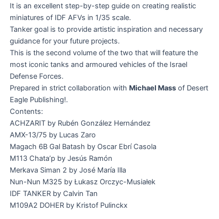
It is an excellent step-by-step guide on creating realistic
miniatures of IDF AFVs in 1/35 scale.
Tanker goal is to provide artistic inspiration and necessary
guidance for your future projects.
This is the second volume of the two that will feature the
most iconic tanks and armoured vehicles of the Israel
Defense Forces.
Prepared in strict collaboration with
Michael Mass
of Desert
Eagle Publishing!.
Contents:
ACHZARIT by Rubén González Hernández
AMX-13/75 by Lucas Zaro
Magach 6B Gal Batash by Oscar Ebrí Casola
M113 Chata’p by Jesús Ramón
Merkava Siman 2 by José María Illa
Nun-Nun M325 by Łukasz Orczyc-Musiałek
IDF TANKER by Calvin Tan
M109A2 DOHER by Kristof Pulinckx