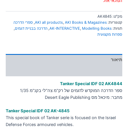
המלאי אזל
סמן קישורים
font_download
לאפס
מק"ט:
AK4845
cached
את
קטגוריות:
AKI Books & Magazines
,
AKI all products
,
ספרי הדרכה
כל
תגיות:
Modelling Books
,
AK-INTERACTIVE
,
הדרכה בבניית דגמים
,
האפשרויות
ספרות מקצועית
תיאור
מידע נוסף
Tanker Special IDF 02 AK4844
ספר הדרכה המוקדש לדגמים של רק"מ צה"לי בקנ"מ 1/35
מחבר: מיכאל מס Desert Eagle Publishing
Tanker Special IDF 02 AK-4845
This special book of Tanker serie is focused on the Israel
Defense Forces armoured vehicles.