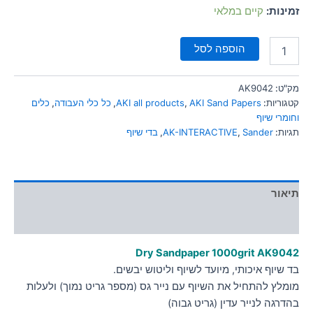
סמן קישורים
זמינות:
קיים במלאי
font_download
לאפס
cached
הוספה לסל
את
כל
האפשרויות
מק"ט:
AK9042
קטגוריות:
AKI Sand Papers
,
AKI all products
,
כל כלי העבודה
,
כלים
וחומרי שיוף
תגיות:
Sander
,
AK-INTERACTIVE
,
בדי שיוף
תיאור
מידע נוסף
Dry Sandpaper 1000grit AK9042
בד שיוף איכותי, מיועד לשיוף וליטוש יבשים.
מומלץ להתחיל את השיוף עם נייר גס (מספר גריט נמוך) ולעלות
בהדרגה לנייר עדין (גריט גבוה)