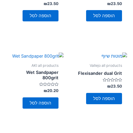
דורג
דורג
₪
23.50
₪
23.50
סמן קישורים
font_download
0
0
מתוך
מתוך
5
5
הוספה לסל
הוספה לסל
לאפס
cached
את
כל
האפשרויות
AKI all products
Vallejo all products
Wet Sandpaper
Flexisander dual Grit
800grit
דורג
₪
23.50
0
דורג
₪
20.20
מתוך
0
5
מתוך
הוספה לסל
5
הוספה לסל