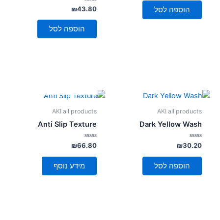
מתוך
5
דורג
₪
43.80
הוספה לסל
0
מתוך
5
הוספה לסל
אזל מן המלאי
AKI all products
AKI all products
Anti Slip Texture
Dark Yellow Wash
דורג
דורג
₪
66.80
₪
30.20
0
0
מתוך
מתוך
5
5
הוספה לסל
מידע נוסף