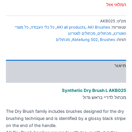
סמן קישורים
המלאי אזל
font_download
לאפס
cached
מק"ט:
AKB025
את
קטגוריות:
AKI Brushes
,
AKI all products
,
כל כלי העבודה
,
כל מוצרי
כל
הווטרינג
,
מכחולים
,
מכחולים לווטרינג
האפשרויות
תגיות:
Brushes
,
Abteilung 502
,
מכחולים
תיאור
מידע נוסף
Synthetic Dry Brush L AKB025
מכחול לדריי בראש גדול
The Dry Brush family includes brushes designed for the dry
brushing technique and is identified by a glossy black stripe
on the end of the handle.