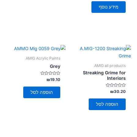
מתוך
5
מידע נוסף
AMIG Acrylic Paints
AMIG all products
Grey
Streaking Grime for
Interiors
דורג
₪
19.10
0
מתוך
5
דורג
₪
30.20
הוספה לסל
0
מתוך
5
הוספה לסל