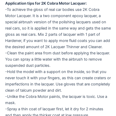
Application tips for 2K Cobra Motor Lacquer:
-To achieve the gloss of real car bodies use 2K Cobra
Motor Lacquer. It is a two component epoxy lacquer, a
special airbrush version of the polishing lacquers used on
real cars, so it is applied in the same way and gets the same
gloss as real cars. Mix 2 parts of lacquer with 1 part of
Hardener, if you want to apply more fluid coats you can add
the desired amount of 2K Lacquer Thinner and Cleaner.
-Clean the paint area from dust before applying the lacquer.
You can spray a little water with the airbrush to remove
suspended dust particles.
-Hold the model with a support on the inside, so that you
never touch it with your fingers, as this can create craters or
imperfections in the lacquer. Use gloves that are completely
clean of talcum powder and dirt.
-Unlike the Cobra Motor paints, the lacquer is toxic. Use a
mask.
-Spray a thin coat of lacquer first, let it dry for 2 minutes
and then apply the thicker coat at low pressure,