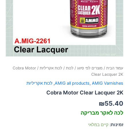
סמן קישורים
font_download
לאפס
cached
את
כל
האפשרויות
עמוד הבית
/
מוצרים לפי סיווג
/
לכות
/
לכות אקריליות
/ Cobra Motor
Clear Lacquer 2K
AMIG Varnishes
,
AMIG all products
,
לכות אקריליות
Cobra Motor Clear Lacquer 2K
₪
55.40
לכה לאקר מבריקה
זמינות:
קיים במלאי