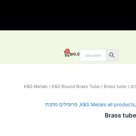
0
עגלת
₪
0.00
קניות
ים
/
/ Brass tube
K&S Round Brass Tube
/
K&S Metals
K&S Metals all products
,
פרופילים מתכת
Brass tub