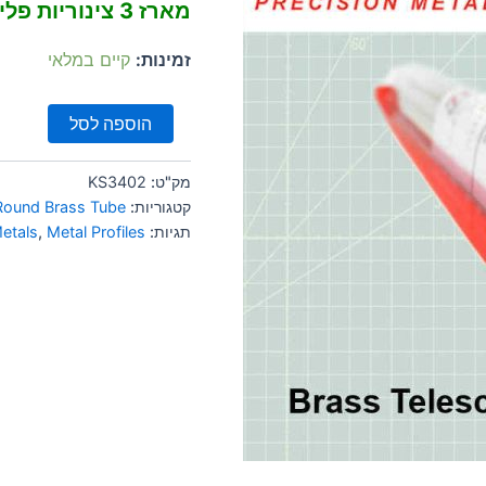
מארז 3 צינוריות פליז טלסקופיות
זמינות:
קיים במלאי
הוספה לסל
מק"ט:
KS3402
קטגוריות:
Round Brass Tube
תגיות:
Metal Profiles
,
etals