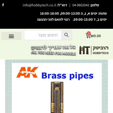
ילוג
F
טלפון:
04-9802042
|
דוא”ל:
info@hobbytech.co.il
a
תוכן
c
e
פתוח: ימים א, ג, ה 09:00-13:00, 16:00-18:00
b
o
ימים ב, ד 09:00-15:00. רצוי לתאם לפני ההגעה
השבת את ההבזקים
o
visibility_off
k
-
סמן כותרות
f
title
0
עגלת
₪
0.00
צבע רקע
settings
קניות
החשבון שלי
מוצרים לפי יצרנים
אודות הוביטק
מוצרים לפי סיווג
זום (הקטנה)
zoom_out
זום (הגדלה)
zoom_in
כמות
הקטנת גופן
remove_circle_outline
של
Brass
הגדלת גופן
add_circle_outline
tube
גופן קריא
0.3
spellcheck
mm
ניגודיות בהירה
brightness_high
ניגודיות כהה
brightness_low
הוסף קו תחתון לקישורים
format_underlined