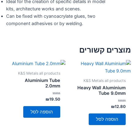
Ideal for the creation of specific details in model
kits, architecture works and scenes.
Can be fixed with cyanoacrylate glues, two
component adhesives or by welding.
מוצרים קשורים
K&S Metals all products
Aluminium Tube
K&S Metals all products
2.0mm
Heavy Wall Aluminium
Tube 9.0mm
דורג
₪
19.50
0
דורג
מתוך
₪
12.80
5
0
הוספה לסל
מתוך
5
הוספה לסל