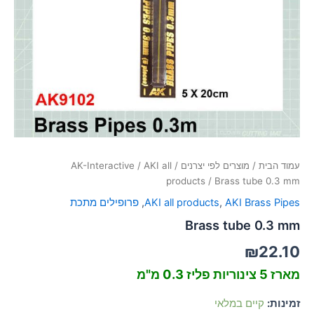
סמן קישורים
font_download
לאפס
cached
את
כל
האפשרויות
עמוד הבית
/
מוצרים לפי יצרנים
/
AKI all
/
AK-Interactive
products
/ Brass tube 0.3 mm
AKI Brass Pipes
,
AKI all products
,
פרופילים מתכת
Brass tube 0.3 mm
₪
22.10
מארז 5 צינוריות פליז 0.3 מ"מ
זמינות:
קיים במלאי