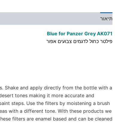
תיאור
מידע נוסף
Blue for Panzer Grey AK071
פילטר כחול לדגמים צבועים אפור
s. Shake and apply directly from the bottle with a
or desert tones making it more accurate and
paint steps. Use the filters by moistening a brush
reas with a different tone. With these products we
. These filters are enamel based and can be cleaned