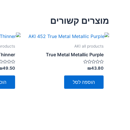
מוצרים קשורים
 products
AKI all products
Thinner
True Metal Metallic Purple
דורג
דורג
₪
49.50
₪
43.80
0
0
מתוך
מתוך
5
5
הוספה לסל
הוס