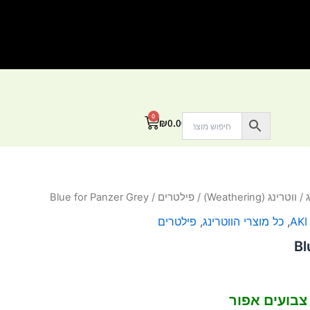
0
עגלת
₪
0.00
קניות
/
ווטרינג (Weathering)
/
פילטרים
/ Blue for Panzer Grey
AKI
,
כל מוצרי הווטרינג
,
פילטרים
Bl
צבועים אפור