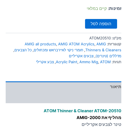
סמן קישורים
font_download
זמינות:
קיים במלאי
לאפס
cached
את
הוספה לסל
כל
האפשרויות
מק"ט:
ATOM20510
קטגוריות:
AMIG
,
AMIG ATOM Acrylics
,
AMIG all products
Thinners & Cleaners
,
חומרי ניקוי לאיירבראש ומכחולים
,
כל הצבעים
,
מדללים (טינרים)
,
צבעים אקריליים
תגיות:
ATOM
,
Ammo Mig
,
Acrylic Paint
,
צבע אקרילי
תיאור
מידע נוסף
ATOM Thinner & Cleaner
ATOM-20510
מחליף את AMIG-2000
טינר לצבעים אקריליים