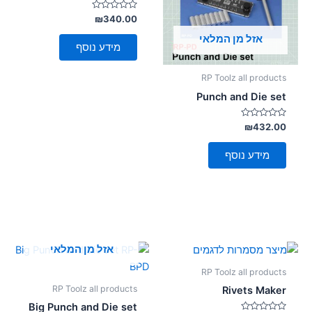
סמן קישורים
font_download
דורג
₪
340.00
0
מתוך
אזל מן המלאי
לאפס
cached
5
מידע נוסף
את
כל
RP Toolz all products
האפשרויות
Punch and Die set
דורג
₪
432.00
0
מתוך
5
מידע נוסף
אזל מן המלאי
RP Toolz all products
RP Toolz all products
Rivets Maker
Big Punch and Die set