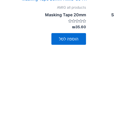
AMIG all products
Masking Tape 20mm
S
דורג
₪
35.60
0
מתוך
5
הוספה לסל