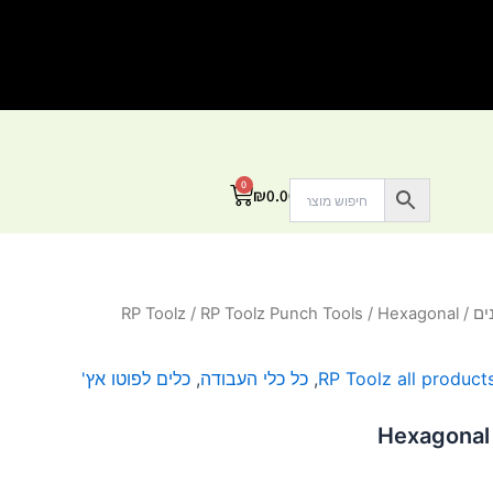
0
עגלת
₪
0.00
קניות
ים
/
/ Hexagonal
RP Toolz Punch Tools
/
RP Toolz
RP Toolz all product
,
כל כלי העבודה
,
כלים לפוטו אץ'
Hexagonal 