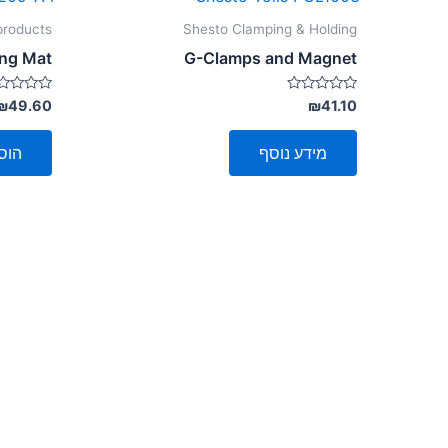
 products
Shesto Clamping & Holding
ing Mat
G-Clamps and Magnet
דורג
דורג
₪
49.60
₪
41.10
0
0
מתוך
מתוך
5
5
מידע נוסף
הוס