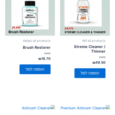
סמן קישורים
font_download
לאפס
cached
את
כל
האפשרויות
Vallejo all products
AKI all products
Xtreme Cleaner /
Brush Restorer
Thinner
דורג
₪
18.70
0
דורג
₪
49.50
מתוך
0
5
מתוך
הוספה לסל
5
הוספה לסל