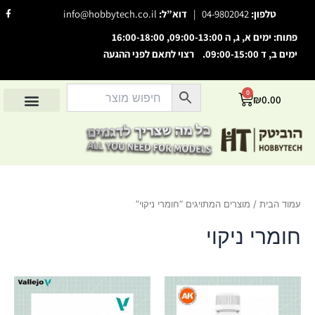
ילוג
F
טלפון:
04-9802042
|
דוא”ל:
info@hobbytech.co.il
a
תוכן
c
e
פתוח: ימים א, ג, ה 09:00-13:00, 16:00-18:00
b
o
ימים ב, ד 09:00-15:00. רצוי לתאם לפני ההגעה
o
השבת את ההבזקים
visibility_off
k
-
סמן כותרות
f
title
0
עגלת
₪
0.00
צבע רקע
קניות
settings
החשבון שלי
מוצרים לפי יצרנים
אודות הוביטק
מוצרים לפי סיווג
זום (הקטנה)
zoom_out
זום (הגדלה)
zoom_in
הקטנת גופן
remove_circle_outline
עמוד הבית
/ מוצרים המתויגים “חומרי ניקוי”
הגדלת גופן
add_circle_outline
גופן קריא
חומרי ניקוי
spellcheck
ניגודיות בהירה
brightness_high
ניגודיות כהה
brightness_low
הוסף קו תחתון לקישורים
format_underlined