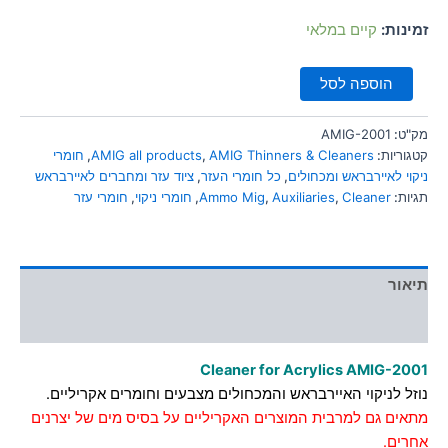
סמן קישורים
font_download
זמינות:
קיים במלאי
לאפס
cached
את
הוספה לסל
כל
האפשרויות
מק"ט:
AMIG-2001
קטגוריות:
AMIG Thinners & Cleaners
,
AMIG all products
,
חומרי
ניקוי לאיירבראש ומכחולים
,
כל חומרי העזר
,
ציוד עזר ומחברים לאיירבראש
תגיות:
Cleaner
,
Auxiliaries
,
Ammo Mig
,
חומרי ניקוי
,
חומרי עזר
תיאור
מידע נוסף
Cleaner for Acrylics AMIG-2001
נוזל לניקוי האיירבראש והמכחולים מצבעים וחומרים אקריליים.
מתאים גם למרבית המוצרים האקריליים על בסיס מים של יצרנים
אחרים.