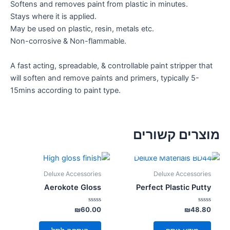
Softens and removes paint from plastic in minutes.
Stays where it is applied.
May be used on plastic, resin, metals etc.
Non-corrosive & Non-flammable.
A fast acting, spreadable, & controllable paint stripper that
will soften and remove paints and primers, typically 5-
15mins according to paint type.
מוצרים קשורים
אזל מן המלאי
Deluxe Accessories
Deluxe Accessories
Aerokote Gloss
Perfect Plastic Putty
דורג
דורג
₪
60.00
₪
48.80
0
0
מתוך
מתוך
5
5