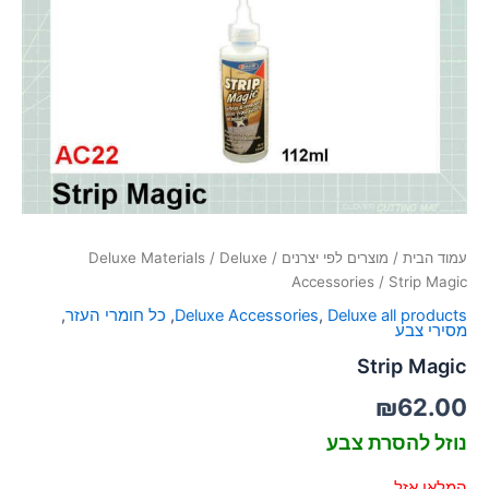
סמן קישורים
font_download
לאפס
cached
את
כל
האפשרויות
עמוד הבית
/
מוצרים לפי יצרנים
/
Deluxe
/
Deluxe Materials
Accessories
/ Strip Magic
Deluxe all products
,
Deluxe Accessories
,
כל חומרי העזר
,
מסירי צבע
Strip Magic
₪
62.00
נוזל להסרת צבע
המלאי אזל