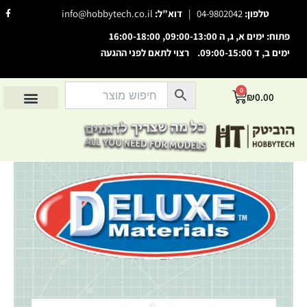
ילוג
F
טלפון:
04-9802042
|
דוא”ל:
info@hobbytech.co.il
a
תוכן
c
e
פתוח: ימים א, ג, ה 09:00-13:00, 16:00-18:00
b
o
ימים ב, ד 09:00-15:00. רצוי לתאם לפני ההגעה
השבת את ההבזקים
o
visibility_off
k
-
סמן כותרות
f
title
0
עגלת
₪
0.00
צבע רקע
settings
קניות
החשבון שלי
מוצרים לפי יצרנים
אודות הוביטק
מוצרים לפי סיווג
זום (הקטנה)
zoom_out
זום (הגדלה)
zoom_in
הקטנת גופן
remove_circle_outline
הגדלת גופן
add_circle_outline
גופן קריא
spellcheck
ניגודיות בהירה
brightness_high
ניגודיות כהה
brightness_low
הוסף קו תחתון לקישורים
format_underlined