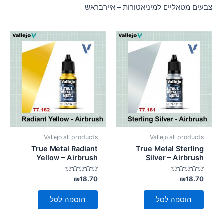
סמן קישורים
צבעים מטאליים למיניאטורות – איירבראש
font_download
לאפס
cached
את
כל
האפשרויות
Vallejo all products
Vallejo all products
True Metal Radiant
True Metal Sterling
Yellow – Airbrush
Silver – Airbrush
דורג
דורג
₪
18.70
₪
18.70
0
0
מתוך
מתוך
5
5
הוספה לסל
הוספה לסל