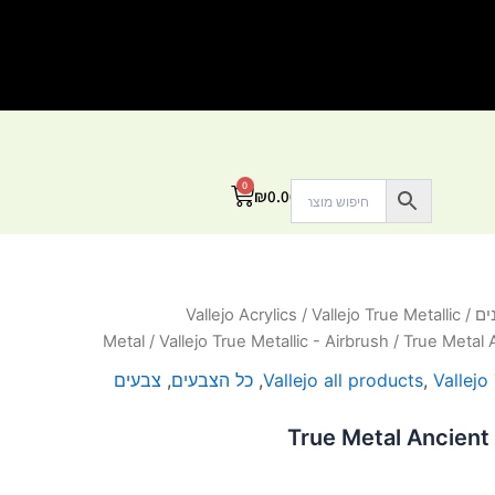
0
עגלת
₪
0.00
קניות
ים
/
Vallejo True Metallic
/
Vallejo Acrylics
Metal
/
Vallejo True Metallic - Airbrush
/ True Metal 
Vallejo
,
Vallejo all products
,
כל הצבעים
,
צבעים
True Metal Ancient