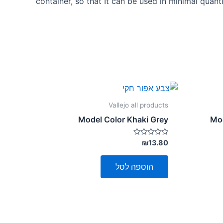
container, so that It can be used in minimal quant
Vallejo all products
Model Color Khaki Grey
Mod
דורג
₪
13.80
0
מתוך
5
הוספה לסל