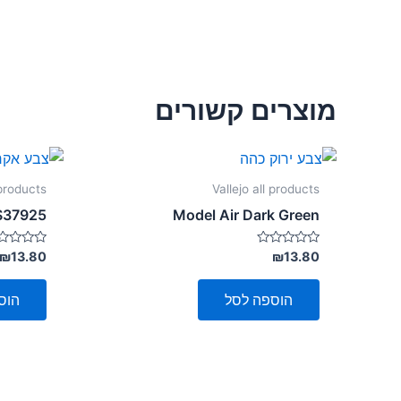
מוצרים קשורים
 products
Vallejo all products
FS37925
Model Air Dark Green
דורג
דורג
₪
13.80
₪
13.80
0
0
מתוך
מתוך
5
5
הוספה לסל
הוס