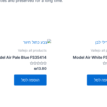
ities and preserved for a long time.
Vallejo all products
Vallejo all
el Air Pale Blue FS35414
Model Air White 
דורג
₪
13.80
0
מתוך
5
פה לסל
הוספה לסל