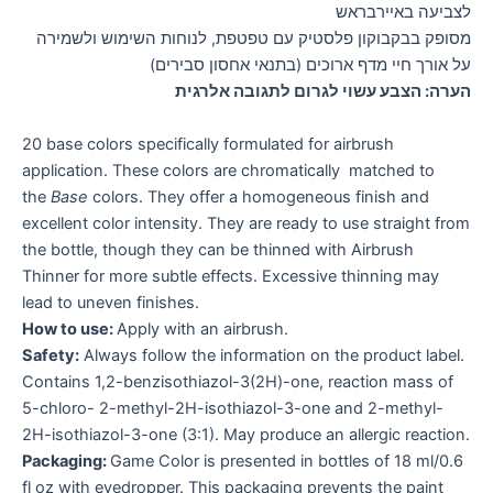
לצביעה באיירבראש
מסופק בבקבוקון פלסטיק עם טפטפת, לנוחות השימוש ולשמירה
על אורך חיי מדף ארוכים (בתנאי אחסון סבירים)
הערה: הצבע עשוי לגרום לתגובה אלרגית
20 base colors specifically formulated for airbrush
application. These colors are chromatically matched to
the
Base
colors. They offer a homogeneous finish and
excellent color intensity. They are ready to use straight from
the bottle, though they can be thinned with Airbrush
Thinner for more subtle effects. Excessive thinning may
lead to uneven finishes.
How to use:
Apply with an airbrush.
Safety:
Always follow the information on the product label.
Contains 1,2-benzisothiazol-3(2H)-one, reaction mass of
5-chloro- 2-methyl-2H-isothiazol-3-one and 2-methyl-
2H-isothiazol-3-one (3:1). May produce an allergic reaction.
Packaging:
Game Color is presented in bottles of 18 ml/0.6
fl oz with eyedropper. This packaging prevents the paint