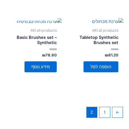
אזל מן המלאי
AKI all products
AKI all products
Basic Brushes set –
Tabletop Synthetic
Synthetic
Brushes set
דורג
דורג
₪
78.60
₪
81.20
0
0
מתוך
מתוך
5
5
הוספה לסל
מידע נוסף
2
1
→