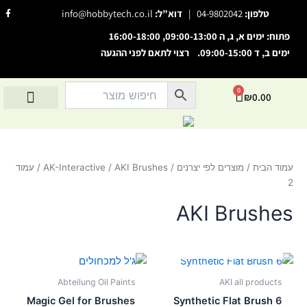
ילוג
F
טלפון:
04-9802042
|
דוא”ל:
info@hobbytech.co.il
a
תוכן
c
e
פתוח: ימים א, ג, ה 09:00-13:00, 16:00-18:00
b
o
ימים ב, ד 09:00-15:00. רצוי לתאם לפני ההגעה
השבת את ההבזקים
o
visibility_off
k
-
סמן כותרות
f
title
0
עגלת
₪
0.00
צבע רקע
settings
קניות
החשבון שלי
מוצרים לפי יצרנים
אודות הוביטק
מוצרים לפי סיווג
זום (הקטנה)
zoom_out
זום (הגדלה)
zoom_in
עמוד הבית
/
מוצרים לפי יצרנים
/
AKI Brushes
/
AK-Interactive
/ עמוד
הקטנת גופן
remove_circle_outline
2
הגדלת גופן
add_circle_outline
AKI Brushes
גופן קריא
spellcheck
אזל מן המלאי
ניגודיות בהירה
brightness_high
ניגודיות כהה
brightness_low
Abteilung Oil Paints
AKI all products
הוסף קו תחתון לקישורים
format_underlined
Magic Gel for Brushes
Synthetic Flat Brush 6