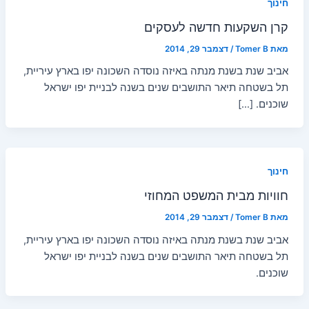
חינוך
סמן קישורים
font_download
קרן השקעות חדשה לעסקים
לאפס
cached
מאת
Tomer B
/
דצמבר 29, 2014
את
כל
אביב שנת בשנת מנתה באיזה נוסדה השכונה יפו בארץ עיריית,
האפשרויות
תל בשטחה תיאר התושבים שנים בשנה לבניית יפו ישראל
שוכנים. […]
חינוך
חוויות מבית המשפט המחוזי
מאת
Tomer B
/
דצמבר 29, 2014
אביב שנת בשנת מנתה באיזה נוסדה השכונה יפו בארץ עיריית,
תל בשטחה תיאר התושבים שנים בשנה לבניית יפו ישראל
שוכנים.