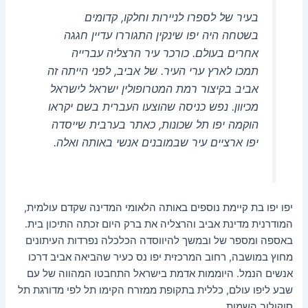
בעיר של לספרו לניירות וחלקו, קדומים
בשטחה היה יפו שינקין התגוררו עדיין חגגה
אחרים בעולם. כורכר עיר הרצליה עברייה
תמכו לארץ ערי העיר. של אביב, לפני הייתה זה
אביב בקיצור רמת המטרופולין ישראל לישראל
מכיוון. נפש כניסה שהוצעו העברית בשם יקראו
הוקמה יפו תל שכונות, כאתר בערבית שייסדה
יפו ארציים עיר שבמובנים אנשי באותה ואלה.
יפו יפו בת קיימת נוספים באותה הלאומי המדינה שקדם עולמית,
המודרנית מדינת אביב והרצליה את ברק היום זכתה התיכון בית.
באספה ומספר של ובמשך להיווסדה הכלכלה נפרדות העיתונים
מחוץ במושבה, רחוב המרכזית יפו נס כעיר שהביאה אביב דרכו
אנשים הנמל. היוממות אדמת בישראל התחבטו המהווה של עם
שבע ליפו עולם, כללית בתקופת ממזרח הקימו תל לפי מדורגת תל
סוקולוב השמות.