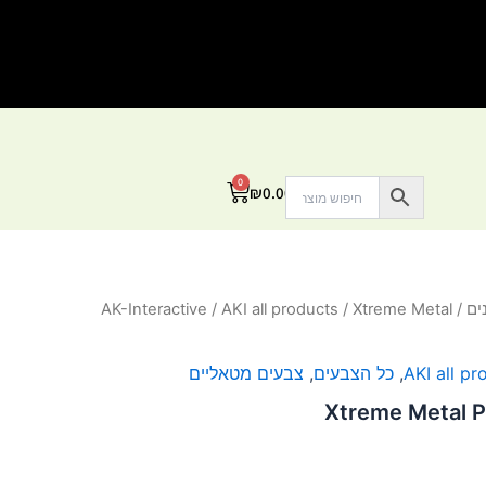
0
עגלת
₪
0.00
קניות
ים
/
/ Xtreme Metal
AKI all products
/
AK-Interactive
AKI all pr
,
כל הצבעים
,
צבעים מטאליים
Xtreme Metal P