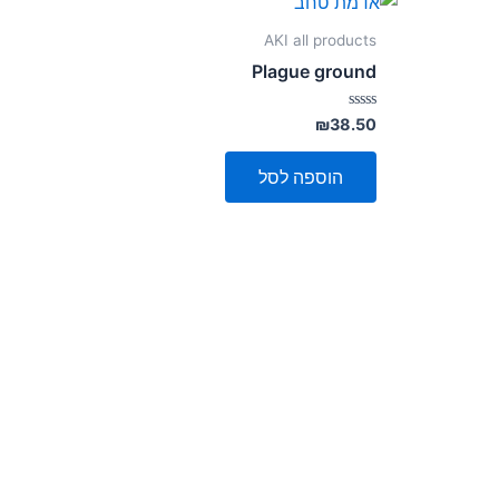
AKI all products
Plague ground
דורג
₪
38.50
0
מתוך
5
הוספה לסל