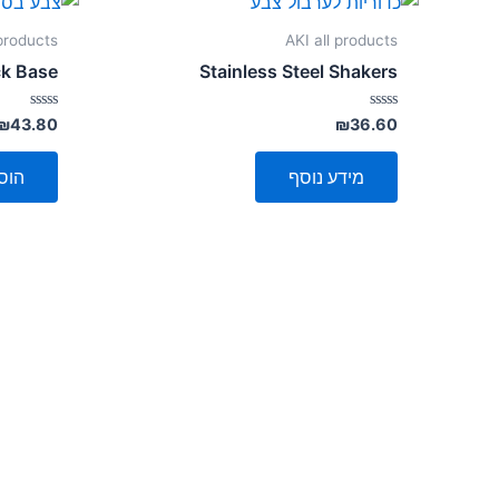
 products
AKI all products
ck Base
Stainless Steel Shakers
דורג
דורג
₪
43.80
₪
36.60
0
0
מתוך
מתוך
5
5
מידע נוסף
הוס