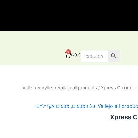
0
עגלת
₪
0.00
קניות
ים
/
/ Xpress Color
Vallejo all products
/
Vallejo Acrylics
Vallejo all produc
,
כל הצבעים
,
צבעים אקריליים
Xpress Co