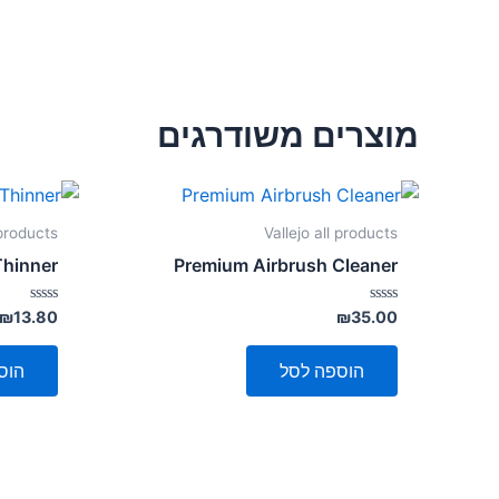
מוצרים משודרגים
 products
Vallejo all products
Thinner
Premium Airbrush Cleaner
דורג
דורג
₪
13.80
₪
35.00
0
0
מתוך
מתוך
5
5
הוספה לסל
הוס