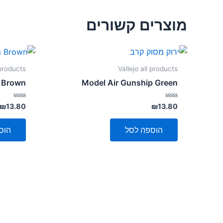
מוצרים קשורים
 products
Vallejo all products
 Brown
Model Air Gunship Green
דורג
דורג
₪
13.80
₪
13.80
0
0
מתוך
מתוך
5
5
הוספה לסל
הוס