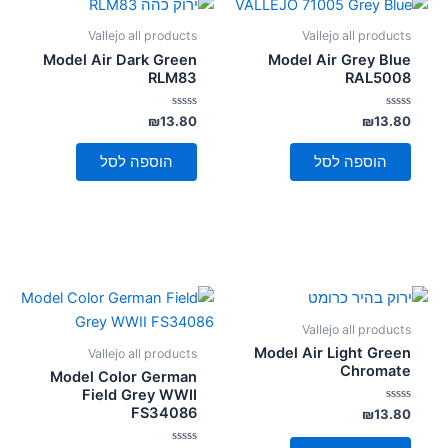
Vallejo all products
Vallejo all products
Model Air Dark Green
Model Air Grey Blue
RLM83
RAL5008
דורג
דורג
₪
13.80
₪
13.80
0
0
מתוך
מתוך
5
5
הוספה לסל
הוספה לסל
Vallejo all products
Model Air Light Green
Vallejo all products
Chromate
Model Color German
Field Grey WWII
FS34086
דורג
₪
13.80
0
מתוך