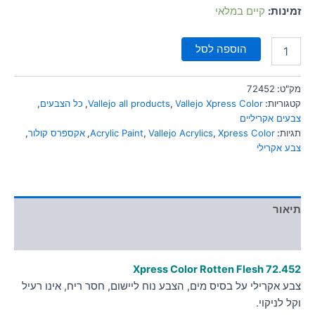
סמן קישורים
זמינות:
קיים במלאי
font_download
לאפס
cached
הוספה לסל
את
כל
האפשרויות
מק"ט:
72452
קטגוריות:
Vallejo Xpress Color
,
Vallejo all products
,
כל הצבעים
,
צבעים אקריליים
תגיות:
Xpress Color
,
Vallejo Acrylics
,
Acrylic Paint
,
אקספרס קולור
,
צבע אקרילי
תיאור
מידע נוסף
Xpress Color Rotten Flesh
72.452
צבע אקרילי על בסיס מים, הצבע נוח ליישום, חסר ריח, אינו רעיל
וקל לניקוי.