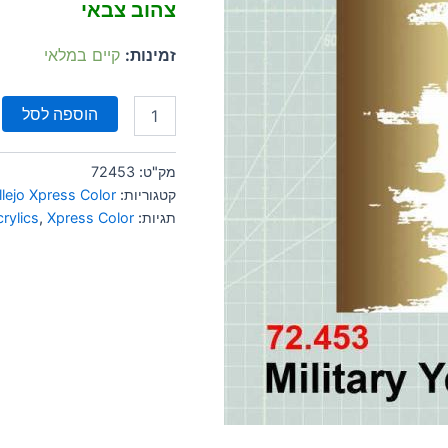
צהוב צבאי
זמינות:
קיים במלאי
הוספה לסל
מק"ט:
72453
קטגוריות:
llejo Xpress Color
תגיות:
Xpress Color
,
crylics