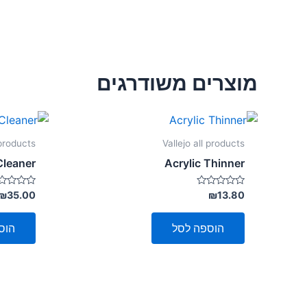
מוצרים משודרגים
 products
Vallejo all products
Cleaner
Acrylic Thinner
דורג
דורג
₪
35.00
₪
13.80
0
0
מתוך
מתוך
5
5
הוספה לסל
הוס