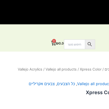
0
עגלת
₪
0.00
קניות
ים
/
/ Xpress Color
Vallejo all products
/
Vallejo Acrylics
Vallejo all produc
,
כל הצבעים
,
צבעים אקריליים
Xpress Co