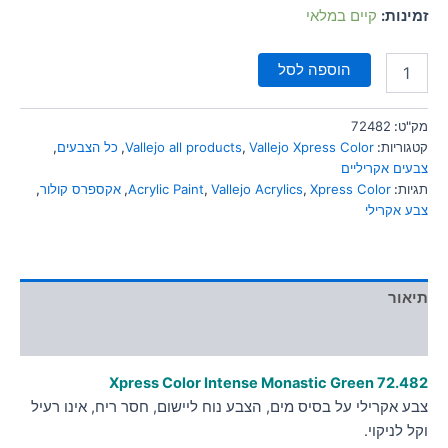
סמן קישורים
זמינות:
קיים במלאי
font_download
לאפס
cached
הוספה לסל
את
כל
האפשרויות
מק"ט:
72482
קטגוריות:
Vallejo Xpress Color
,
Vallejo all products
,
כל הצבעים
,
צבעים אקריליים
תגיות:
Xpress Color
,
Vallejo Acrylics
,
Acrylic Paint
,
אקספרס קולור
,
צבע אקרילי
תיאור
מידע נוסף
Xpress Color Intense Monastic Green
72.482
צבע אקרילי על בסיס מים, הצבע נוח ליישום, חסר ריח, אינו רעיל
וקל לניקוי.