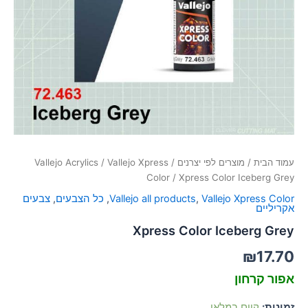
סמן קישורים
font_download
לאפס
cached
את
כל
האפשרויות
עמוד הבית
/
מוצרים לפי יצרנים
/
Vallejo Xpress
/
Vallejo Acrylics
Color
/ Xpress Color Iceberg Grey
Vallejo Xpress Color
,
Vallejo all products
,
כל הצבעים
,
צבעים
אקריליים
Xpress Color Iceberg Grey
₪
17.70
אפור קרחון
זמינות:
קיים במלאי