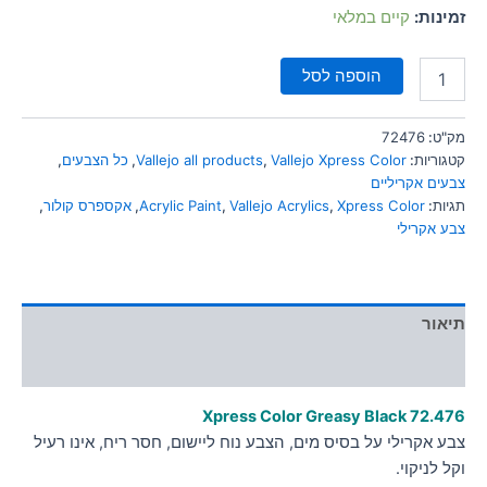
סמן קישורים
זמינות:
קיים במלאי
font_download
לאפס
cached
הוספה לסל
את
כל
האפשרויות
מק"ט:
72476
קטגוריות:
Vallejo Xpress Color
,
Vallejo all products
,
כל הצבעים
,
צבעים אקריליים
תגיות:
Xpress Color
,
Vallejo Acrylics
,
Acrylic Paint
,
אקספרס קולור
,
צבע אקרילי
תיאור
מידע נוסף
Xpress Color Greasy Black
72.476
צבע אקרילי על בסיס מים, הצבע נוח ליישום, חסר ריח, אינו רעיל
וקל לניקוי.