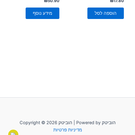
דורג
דורג
₪
50.90
₪
17.80
0
0
מתוך
מתוך
5
5
הוספה לסל
מידע נוסף
Copyright © 2026 הוביטק | Powered by הוביטק
מדיניות פרטיות