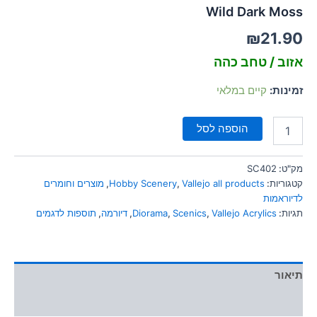
סמן קישורים
Wild Dark Moss
font_download
₪
21.90
לאפס
cached
את
אזוב / טחב כהה
כל
האפשרויות
זמינות:
קיים במלאי
הוספה לסל
מק"ט:
SC402
קטגוריות:
Vallejo all products
,
Hobby Scenery
,
מוצרים וחומרים
לדיוראמות
תגיות:
Vallejo Acrylics
,
Scenics
,
Diorama
,
דיורמה
,
תוספות לדגמים
תיאור
מידע נוסף