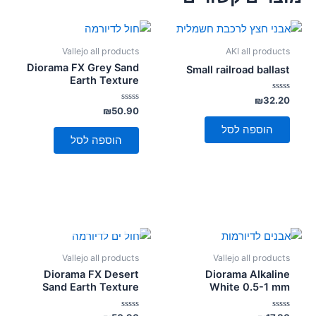
Vallejo all products
AKI all products
Diorama FX Grey Sand
Small railroad ballast
Earth Texture
דורג
₪
32.20
0
דורג
₪
50.90
מתוך
0
5
מתוך
הוספה לסל
5
הוספה לסל
אזל מן המלאי
Vallejo all products
Vallejo all products
Diorama FX Desert
Diorama Alkaline
Sand Earth Texture
White 0.5-1 mm