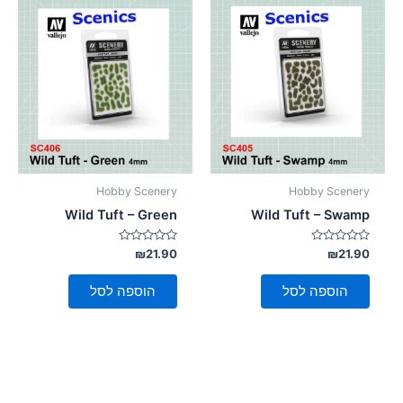
סמן קישורים
font_download
לאפס
cached
את
כל
האפשרויות
Hobby Scenery
Hobby Scenery
Wild Tuft – Green
Wild Tuft – Swamp
דורג
דורג
₪
21.90
₪
21.90
0
0
מתוך
מתוך
5
5
הוספה לסל
הוספה לסל