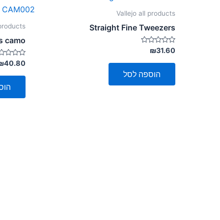
Vallejo all products
 products
Straight Fine Tweezers
ts camo
דורג
₪
31.60
0
מתוך
דורג
₪
40.80
0
5
הוספה לסל
מתוך
5
הוס