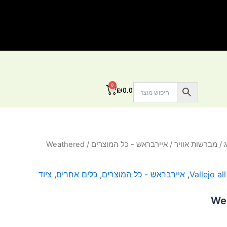
0
עגלת
₪
0.00
קניות
/
מברשות אוויר
/
איירבראש - כל המוצרים
/ Weathered
Vallejo al
,
איירבראש - כל המוצרים
,
כלים אחרים
,
ציוד
Wea