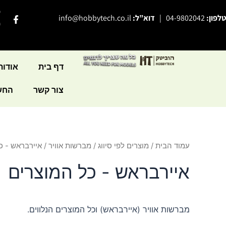
ילוג
פ
F
טלפון:
04-9802042
|
דוא”ל:
info@hobbytech.co.il
תוכן
a
י
c
e
b
o
o
דף בית
אודות
k
-
צור קשר
החשב
f
עמוד הבית
/
מוצרים לפי סיווג
/
מברשות אוויר
/ איירבראש - כ
איירבראש - כל המוצרים
מברשות אוויר (איירבראש) וכל המוצרים הנלווים.