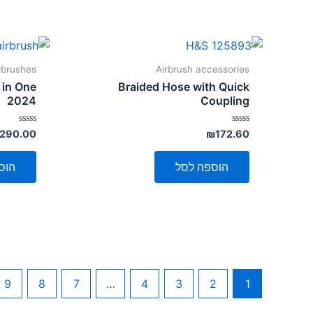
rbrushes
Airbrush accessories
 in One
Braided Hose with Quick
2024
Coupling
דורג
דורג
,290.00
₪
172.60
0
0
מתוך
מתוך
5
5
הוספה לסל
הוס
9
8
7
…
4
3
2
1