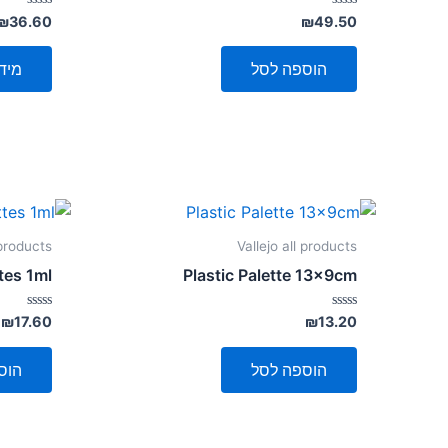
דורג
דורג
₪
36.60
₪
49.50
0
0
מתוך
מתוך
5
5
הוספה לסל
מיד
 products
Vallejo all products
tes 1ml
Plastic Palette 13x9cm
דורג
דורג
₪
17.60
₪
13.20
0
0
מתוך
מתוך
5
5
הוספה לסל
הוס