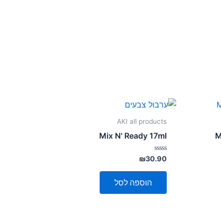
AKI all products
Mix N' Ready 17ml
M
דורג
₪
30.90
0
מתוך
5
הוספה לסל