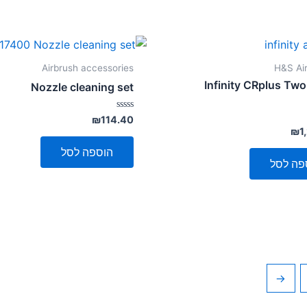
Airbrush accessories
H&S Ai
Infinity CRplus Two
Nozzle cleaning set
דורג
₪
114.40
0
₪
1
מתוך
5
הוספה לסל
פה לסל
←