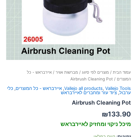
סמן קישורים
font_download
לאפס
cached
את
כל
האפשרויות
עמוד הבית
/
מוצרים לפי סיווג
/
מברשות אוויר
/
איירבראש - כל
המוצרים
/ Airbrush Cleaning Pot
Vallejo Tools
,
Vallejo all products
,
איירבראש - כל המוצרים
,
כלי
ערבול
,
ציוד עזר ומחברים לאיירבראש
Airbrush Cleaning Pot
₪
133.90
מיכל ניקוי ומחזיק לאיירבראש
זמינות:
קיים במלאי