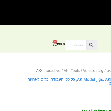
0
עגלת
₪
0.00
קניות
ים
/
/ Vehicles Jig
AKI Tools
/
AK-Interactive
AKI
,
AK Model jigs
,
כל כלי העבודה
,
כלים לאחיזה
)