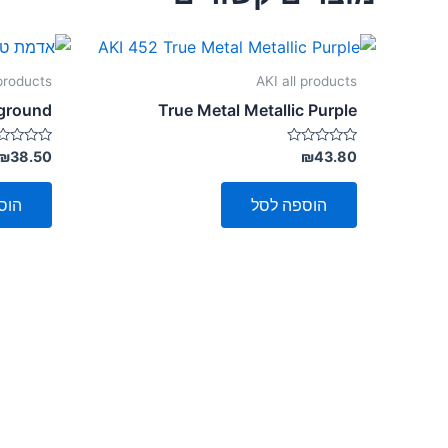
 products
AKI all products
 ground
True Metal Metallic Purple
דורג
דורג
₪
38.50
₪
43.80
0
0
מתוך
מתוך
5
5
הוספה לסל
הוס