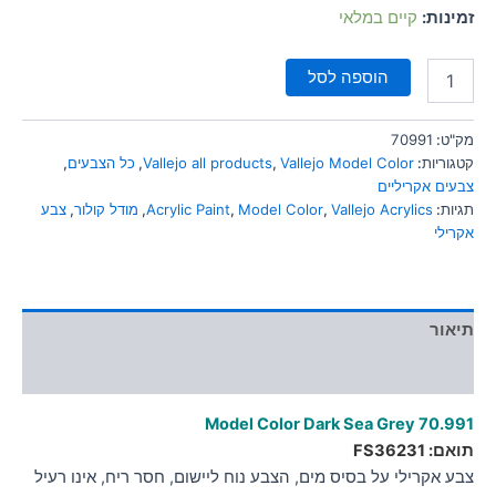
סמן קישורים
זמינות:
קיים במלאי
font_download
לאפס
cached
הוספה לסל
את
כל
האפשרויות
מק"ט:
70991
קטגוריות:
Vallejo Model Color
,
Vallejo all products
,
כל הצבעים
,
צבעים אקריליים
תגיות:
Vallejo Acrylics
,
Model Color
,
Acrylic Paint
,
מודל קולור
,
צבע
אקרילי
תיאור
מידע נוסף
Model Color Dark Sea Grey
70.991
תואם: FS36231
צבע אקרילי על בסיס מים, הצבע נוח ליישום, חסר ריח, אינו רעיל