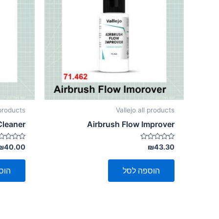
 products
Vallejo all products
Cleaner
Airbrush Flow Improver
דורג
דורג
₪
40.00
₪
43.30
0
0
מתוך
מתוך
5
5
הוספה לסל
הוס