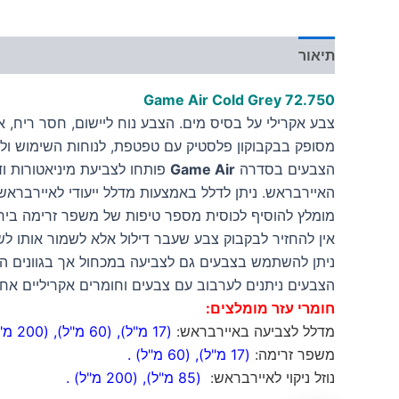
תיאור
מידע נוסף
Game Air Cold Grey
72.750
צבע אקרילי על בסיס מים. הצבע נוח ליישום, חסר ריח, אינו
מסופק בבקבוקון פלסטיק עם טפטפת, לנוחות השימוש ולש
הצבעים בסדרה
Game Air
פותחו לצביעת מיניאטורות וד
האיירבראש. ניתן לדלל באמצעות מדלל ייעודי לאיירבראש 
מומלץ להוסיף לכוסית מספר טיפות של משפר זרימה ביחס 
אין להחזיר לבקבוק צבע שעבר דילול אלא לשמור אותו לש
ניתן להשתמש בצבעים גם לצביעה במכחול אך בגוונים הבה
הצבעים ניתנים לערבוב עם צבעים וחומרים אקריליים אחר
חומרי עזר מומלצים:
מדלל לצביעה באיירבראש:
(17 מ"ל)
,
(60 מ"ל)
,
(200 מ"ל)
משפר זרימה:
(17 מ"ל)
,
(60 מ"ל)
.
נוזל ניקוי לאיירבראש:
(85 מ"ל)
,
(200 מ"ל)
.